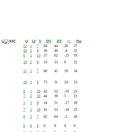
G
O
Gl
V
DV
DT
+/-
Pnt
12
1
7
64
44
20
37
10
2
8
36
40
-4
32
6
1
13
37
62
-25
19
10
2
8
53
53
0
32
11
1
7
60
41
19
34
10
3
6
75
51
24
33
8
1
10
42
52
-10
25
7
2
10
44
39
5
23
5
5
9
34
51
-17
20
7
2
10
43
53
-10
23
9
2
7
62
64
-2
29
0
0
0
0
0
0
0