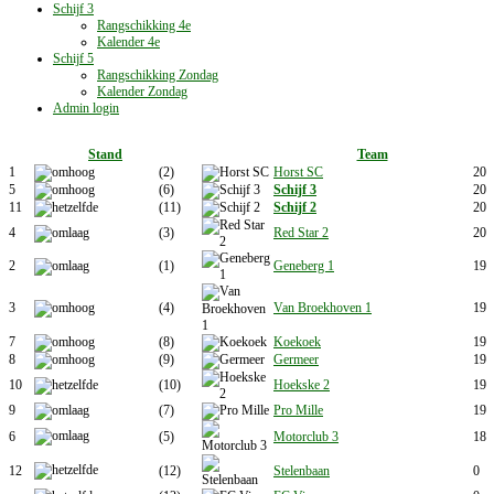
Schijf 3
Rangschikking 4e
Kalender 4e
Schijf 5
Rangschikking Zondag
Kalender Zondag
Admin login
Stand
Team
1
(2)
Horst SC
20
5
(6)
Schijf 3
20
11
(11)
Schijf 2
20
4
(3)
Red Star 2
20
2
(1)
Geneberg 1
19
3
(4)
Van Broekhoven 1
19
7
(8)
Koekoek
19
8
(9)
Germeer
19
10
(10)
Hoekske 2
19
9
(7)
Pro Mille
19
6
(5)
Motorclub 3
18
12
(12)
Stelenbaan
0