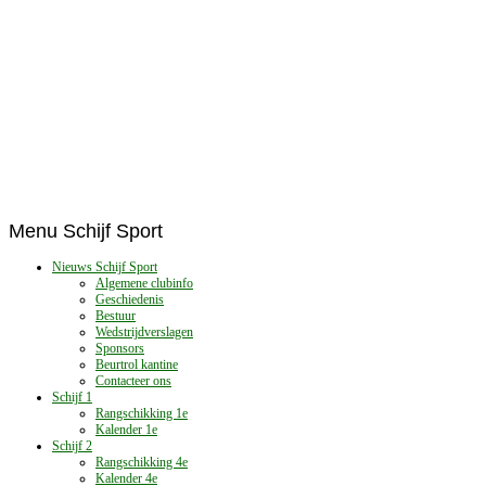
Menu
Schijf Sport
Nieuws Schijf Sport
Algemene clubinfo
Geschiedenis
Bestuur
Wedstrijdverslagen
Sponsors
Beurtrol kantine
Contacteer ons
Schijf 1
Rangschikking 1e
Kalender 1e
Schijf 2
Rangschikking 4e
Kalender 4e